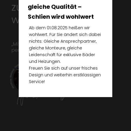
gleiche Qualität –

Schlien wird wohlwert
Ab dem 01.08.2025 heißen wir 
wohlwert. Für Sie ändert sich dabei 
nichts: Gleiche Ansprechpartner, 
gleiche Monteure, gleiche 
Leidenschaft für exklusive Bäder 
und Heizungen.

Freuen Sie sich auf unser frisches 
Design und weiterhin erstklassigen 
Service!