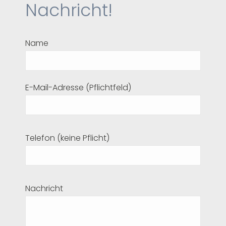
Nachricht!
Name
E-Mail-Adresse (Pflichtfeld)
Bitte
Telefon (keine Pflicht)
lasse
dieses
Feld
Bitte
Nachricht
leer.
lasse
dieses
Feld